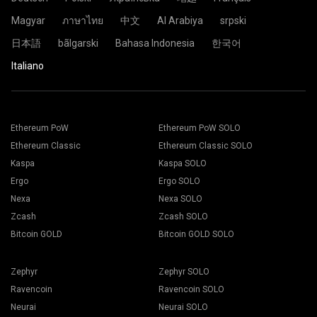
Magyar
ภาษาไทย
中文
Al Arabiya
srpski
日本語
bãlgarski
Bahasa Indonesia
한국어
Italiano
Ethereum PoW
Ethereum PoW SOLO
Ethereum Classic
Ethereum Classic SOLO
Kaspa
Kaspa SOLO
Ergo
Ergo SOLO
Nexa
Nexa SOLO
Zcash
Zcash SOLO
Bitcoin GOLD
Bitcoin GOLD SOLO
Zephyr
Zephyr SOLO
Ravencoin
Ravencoin SOLO
Neurai
Neurai SOLO