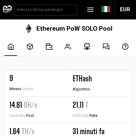
EUR
Ethereum PoW SOLO Pool
9
ETHash
Miners
Online
Algoritmo
14.81
GH/s
21.11
T
Hashrate
Pool
Difficoltà
Rete
1.64
TH/s
31 minuti fa