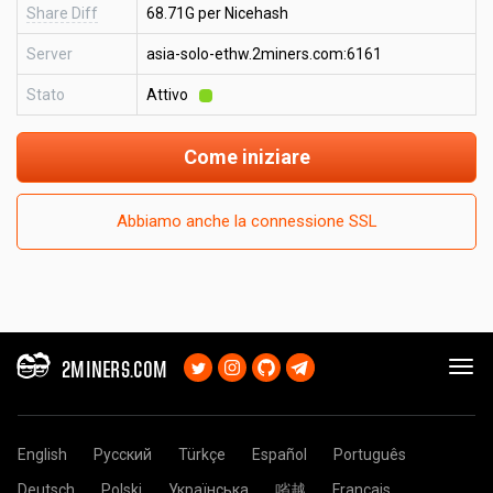
Share Diff
68.71G per Nicehash
Server
asia-solo-ethw.2miners.com:6161
Stato
Attivo
Come iniziare
Abbiamo anche la connessione SSL
2MINERS.COM
English
Русский
Türkçe
Español
Português
Deutsch
Polski
Українська
㗂越
Français