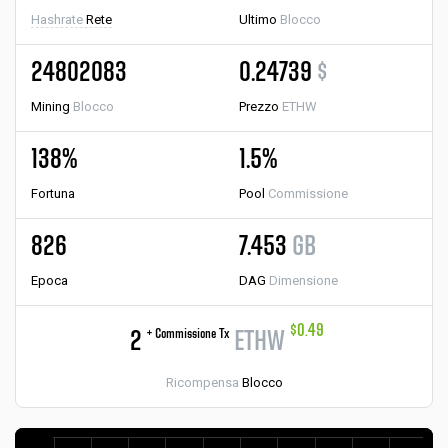
Hashrate
Rete
Ultimo
Blocco
24802083
0.24739
$
Mining
Blocco
Prezzo
ETHW
138%
1.5%
Fortuna
Pool
Commissione
826
7.453
GB
Epoca
DAG
Dimensione
$0.49
+ Commissione Tx
2
ETHW
Ricompensa
Blocco