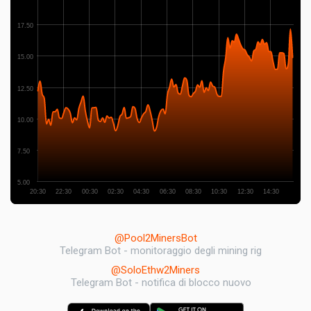
17.50
15.00
12.50
10.00
7.50
5.00
20:30
22:30
00:30
02:30
04:30
06:30
08:30
10:30
12:30
14:30
@Pool2MinersBot
Telegram Bot - monitoraggio degli mining rig
@SoloEthw2Miners
Telegram Bot - notifica di blocco nuovo