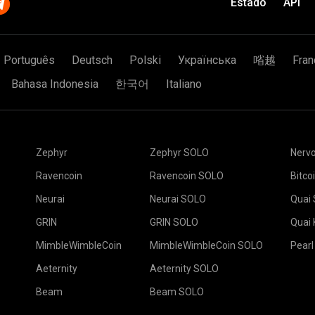
s.com:16060 -u
Estado
API
con todo el mundo, pero el
e. Eso podría suceder y
go tiene una plataforma
de
para el grupo SSL, por
a un dado y que él tenga
Português
Deutsch
Polski
Українська
㗂越
Fran
 artículo
¿Qué es la minería
obtener seis.
 es suerte en detalles.
S.RIG_ID:16060
Bahasa Indonesia
한국어
Italiano
 veces más) posibilidades
a recibida.
Pegue la dirección de
uedas ganar. Supongamos que
nombre en el campo N
nirte con tu amigo y
Elija el grupo miner
Elija el software de
s de una manera justa:
seleccione la ubicaci
elegir la puede encon
predeterminada para 
botón Save.
Zephyr
Zephyr SOLO
Nerv
tiene los $ 70 para el
Diríjase a la solapa W
ía siete veces más tiempo
Ravencoin
Ravencoin SOLO
Bitco
Seleccione sus rigs y
 no es ideal.
Neurai
Neurai SOLO
Quai
os -
Juegos de azar para el
GRIN
GRIN SOLO
Quai
sponible:
Pool2MinersBot
MimbleWimbleCoin
MimbleWimbleCoin SOLO
Pearl
oid que podrían monitorear
Aeternity
Aeternity SOLO
Beam
Beam SOLO
Seleccione su billete