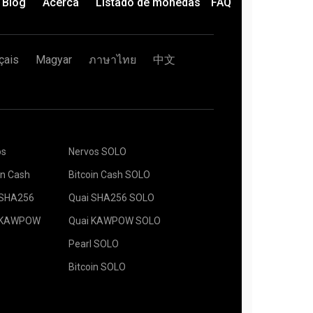
Blog
Acerca
Listado de monedas
FAQ
çais
Magyar
ภาษาไทย
中文
 su billetera en el campo Dirección y escriba su
ombre a continuación. Presione el botón Crear.
o 2Miners. Cuando aparezca la ventana emergente,
 minería deseado. La recomendación sobre cuál
ón del servidor más cercana. La ubicación
trar en la página "
Cómo comenzar
". Presione el
Europa es la UE.
os
Nervos SOLO
orkers.
in Cash
Bitcoin Cash SOLO
 presione el botón Mining.
 SHA256
Quai SHA256 SOLO
 KAWPOW
Quai KAWPOW SOLO
Pearl SOLO
Bitcoin SOLO
ra, Moneda, y minero de la lista desplegable.