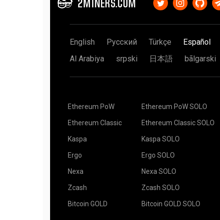
t-rex.exe -a kawpow -o stratum+ssl://rvn.2miner
2MINERS.COM
100% significa que el grupo tuvo mala suerte.
dados, aunque suene extraño. Estás compitiendo 
YOUR_ADDRESS.RIG_ID -p x
punto no cambia.
Hemos visto 600%, 800% o incluso 1500% de suert
kawpowminer (RVN)
nada que pudiéramos hacer.
Digamos que tiene una tarjeta de video, y su ami
Agregue stratum+tls:// antes del nombre de host 
minería de 6 GPU
, esto es equivalente a que teng
English
Русский
Türkçe
Español
Le recomendamos encarecidamente que lea este
ejemplo
seis dados. Lanzas cada dado una vez e intentas 
y la suerte minera?
(En inglés) que describe lo que
kawpowminer -U -P stratum+tls://YOUR_ADDRES
Al Arabiya
srpski
日本語
bãlgarski
Aparentemente, tu amigo tiene muchas más (seis
Minería por 5 (algunas) horas. Ninguna recompens
XMR-Stak (Monero)
de obtener seis, pero eso no significa que no p
la recompensa por un bloque es de $ 70. Puedes u
Use "use_tls": parámetro verdadero por ejemplo
encontrar el bloque juntos, y dividir las ganancia
{
obtienes $ 10, y su parte es de $ 60.
"pool_list": [
Ethereum PoW
Ethereum PoW SOLO
{
O puede buscar el bloque por su cuenta, y luego ob
"pool_address": "xmr.2miners.com:12222",
bloque encontrado. En el mundo perfecto, tomar
Ethereum Classic
Ethereum Classic SOLO
"wallet_address": "YOUR_ADDRESS",
que si cooperas con tu amigo, pero nuestro mundo
"rig_id": "RIG_ID",
Kaspa
Kaspa SOLO
Leer el artículo completo Grupos Mineros Solitari
"pool_password": "x",
siglo XXI
(en inglés)
"use_nicehash": false,
Ergo
Ergo SOLO
El bot de monitoreo de Telegram también está di
"use_tls": true,
"tls_fingerprint": "",
Nexa
Nexa SOLO
"pool_weight": 1
Existen aplicaciones de terceros para iOS y Andr
Zcash
Zcash SOLO
}
equipos que funcionan en 2Miners:
],
Bitcoin GOLD
Bitcoin GOLD SOLO
"currency": "monero"
CoinDash
}
Ethereum Mining Monitor