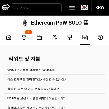
KRW
Ethereum PoW SOLO 풀
1
리워드 및 지불
어떻게 코인들을 철회할 수 있습니까?
최소 결제액은 얼마인가요? 수정할 수 있나요?
지불금은 2시간마다 자동으로 처리됩니다. 지불금을 얻으려면 지급 임
계값에 도달해야합니다. 대부분의 코인의 경우 "계정 설정" 탭에서 설
풀 혹은 솔로 중 어느 것을 골라야 할까요?
정할 수 있습니다.
최소 지불금은 모든 코인 풀의 메인 페이지에 표시됩니다.
최소 결제액은 얼마인가요? 수정할 수 있나요?
예를 들어, Ethereum Classic 채굴 풀의 경우 최소 지급액은 다음과
PPLNS 풀 보상 시스템은 어떻게 작동합니까?
기본적으로
풀이
선택되어져
있습니다
.
같습니다. 0.1 ETC입니다.
지정된 암호 화폐 주소로 누적된 보상은 해당 특정 주소로만 지급될 수
있습니다. 지갑 잔액을 병합할 수 없습니다.
충분한 해시파워가 있을 때에만 그리고 솔로가 어떻게 운영되는지 안
확정되지 않은 잔고 – 이것이 무슨 뜻인가요?