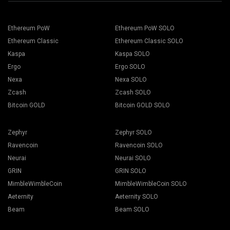
เซิร์ฟเวอร์ที่ใกล้ที่สุดกับคุณ ตำแหน่งเริ่มต้นสำหรับยุโรปคือ EU
เลือกแท่นขุดเจาะของคุณและกดปุ่มการขุด
Ethereum PoW
Ethereum PoW SOLO
Ethereum Classic
Ethereum Classic SOLO
Kaspa
Kaspa SOLO
Ergo
Ergo SOLO
เลือก กระเป๋าเงิน เหรียญ และนักขุด จากรายการแบบเลื่อนลง
Nexa
Nexa SOLO
Zcash
Zcash SOLO
Bitcoin GOLD
Bitcoin GOLD SOLO
กดปุ่ม เลือกใช้ทั้งหมด เพื่อเริ่มการขุด
Zephyr
Zephyr SOLO
Ravencoin
Ravencoin SOLO
Neurai
Neurai SOLO
GRIN
GRIN SOLO
MimbleWimbleCoin
MimbleWimbleCoin SOLO
Aeternity
Aeternity SOLO
Beam
Beam SOLO
เลือกซอฟต์แวร์การขุดที่เหมาะสม พบซอฟต์แวร์การขุดที่แนะนำ
ได้ในหน้า "
วิธีการเริ่มต้น
" สำหรับ BEAM เราขอแนะนำ Gminer
ตั้งชื่อ Flight Sheet แล้วกดปุ่ม Create Flight Sheet