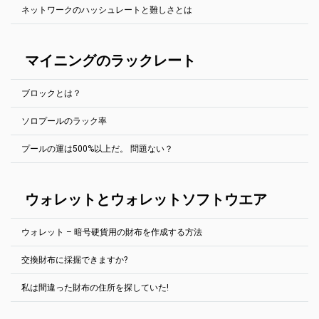
SSLプールのホスト名の前にssl://を追加します。たとえば、
他の収益性計算ツールも使用できます:
ネットワークのハッシュレートと難しさとは
たのハッシュレートを決定します。この値は、報告されたハッシュ
PhoenixMiner.exe -coin eth -pool ssl://eth.2miners.com:12020 -wal
プールページの右上にウォレットアドレスを入力すると、プールの
https://whattomine.com/
レートとは少し異なる場合があります（マイニングソフトウェア
YOUR_ADDRESS.RIG_ID
ウェブサイトでリグの動作を常に確認できます。
で）。
しかし、別の戦略がある。自分の選んだプールの「オンラインのマ
この記事をチェックしてくださいe
"採掘の難しさとネットワークハ
Ethminer (全てのエサッシュ硬貨)
イナー」ページに行き、自分と似たハッシュレートを持つマイナー
ッシュレートが説明された"
マイニングのラックレート
を見つけることができる。彼の統計を見て、1時間12時間1日1週間1
SSLプールのホスト名の前にstratum1+tls://を追加します。たとえ
カ月でいくら稼げるかを見てみましょう。この方法は、探している
ば、
期間オンラインになっていた作業者を選択した場合にのみ有効で
ethminer.exe --farm-recheck 2000 -U -P
ブロックとは？
す。
stratum1+tls://YOUR_ADDRESS.RIG_ID@eth.2miners.com:12020
Gminer (AE, GRIN, BTG, BTCZ, ZEL)
ソロプールのラック率
マイニングは自然において確率的です。統計的に見てより早いブロ
プールには公式モバイルアプリもあります：
--ssl 1 1パラメータを追加します。例：
ックを見つけたら、平均的には、もっと時間がかかれば運が良いと
App Storeでダウンロード
|
Google Playでダウンロード
miner.exe --algo aeternity --server ae.2miners.com --port 14040 --
プールの運は500%以上だ。 問題ない？
は思えない。完璧な世界のプールでは、100%の幸運の価値でブロッ
さいころを振っていて、6を取る必要があると仮定しよう 完璧な世
user YOUR_ADDRESS.RIG_ID --ssl 1
クを見つけることができます。100%未満とは、プールが運が良かっ
界では、何回も回せば6が16,67%出る、すなわち6回（サイコロに6
たことを意味します。100%以上は、プールが運が悪かったことを意
T-Rex (RVN, XZC)
つの顔があるから）に1回出るはずですね。
はい。
万事順調だ。
心配しないで。
味します。
SSLプールのホスト名の前にstratum1+tls://を追加します。たとえ
ウォレットとウォレットソフトウエア
実生活では運が良く、実験すれば6番が数回連続で現れる。
マイニングは自然において確率的です。統計的に見てより早いブロ
ば、
ックを見つけたら、平均的には、もっと時間がかかれば運が良いと
採鉱での解決策探索は、奇妙に聞こえるが、ダイスを振るのと同じ
t-rex.exe -a kawpow -o stratum+ssl://rvn.2miners.com:16060 -u
は思えない。完璧な世界では、100%の幸運の価値に対するブロック
だ。 お前は世界と競い合っているが、要点は変わらない
YOUR_ADDRESS.RIG_ID -p x
ウォレット – 暗号硬貨用の財布を作成する方法
を見つけることができます。100%未満とは、プールが運が良かった
例えば、1枚のビデオカードを持っていて、
6-GPU Mining Rig
を持っ
ことを意味します。100%以上は、プールが運が悪かったことを意味
kawpowminer (RVN)
ている友人は、
します。
交換財布に採掘できますか?
SSLプールのホスト名の前にstratum1+tls://を追加します。たとえ
どの硬貨にも、大きなブロックチェーンが完備した公式の財布が付
1つのサイコロを持っているのと同じで、6つのサイコロを持ってい
600%、800%、さらには1500%もの幸運を見てきました。それは起
ば、
いている。 コンピュータのディスク領域が大量に必要になる場合が
るのと同じです。 各サイコロを1回転させ、6回目を目指す。
私は間違った財布の住所を探していた!
こり得るし、私たちには何もできない。
kawpowminer -U -P stratum+tls://YOUR_ADDRESS.RIG_ID:16060
あります。
はい。あなたは交換財布に鉱山することができます。彼らの言うこ
友人は6歳になる可能性がずっと（6倍も）高いようだが、勝てない
とは関係ありません。 2Minersはエクスチェンジウォレットアドレ
この記事を読むことを強くお勧めします。
「鉱業運とは
？(英語で)
XMR-Stak (Monero)
暗号交換で生成されたウォレットアドレスを使用することもできま
とは言えない 1ブロック分の報酬が70ドルだと仮定しましょう友人
スで正常に動作します。
運の良さを詳細に説明。
す。 2人の鉱夫がそれで良く働く。