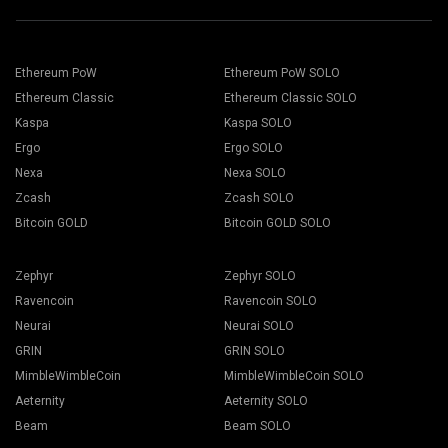
Addressフィールドにウォレットのアドレスを貼り付け、下
適切なマイニングソフトウェアを選択します。推奨されるマ
のNameフィールドに名前を入力します。 Createボタンを押
イニングソフトは、「
How to start
」のページに掲載されて
します。.
Ethereum PoW
Ethereum PoW SOLO
います。「保存」ボタンを押します。
2Minersマイニングプールを選択します。ポップアップが表
作業者タブを開きます。
Ethereum Classic
Ethereum Classic SOLO
示されたら、最も近いサーバーの場所を選択します。 ヨーロ
マイニングリグを選択し、マイニングボタンを押します。
ッパのデフォルトの場所はEUです.
Kaspa
Kaspa SOLO
Ergo
Ergo SOLO
Nexa
Nexa SOLO
Zcash
Zcash SOLO
Bitcoin GOLD
Bitcoin GOLD SOLO
ドロップダウンリストからウォレット、コイン、マイナーを
選択します。
Zephyr
Zephyr SOLO
Ravencoin
Ravencoin SOLO
Neurai
Neurai SOLO
GRIN
GRIN SOLO
「全て適用」ボタンを押すと、マイニングが始まります。
MimbleWimbleCoin
MimbleWimbleCoin SOLO
Aeternity
Aeternity SOLO
Beam
Beam SOLO