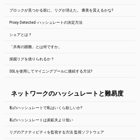
プールに1MS/sがあり、9MS/sの鉱夫が現れると、90%の報酬が得
保存をクリックします。
ブロックチェーンでは、報酬は3.125 BTC、Ethereum PoWネットワ
られる。その数日前にもプールにブロックがなかったとしても。
Orphan
は拒否されたブロックです。ほとんどの場合、他のプールが
ークでは2 ETHW、Ravencoinネットワークでは2500 RVNなどで
ブロックが見つかる前に、リグが消えた。 褒美を貰えるかな?
PPLNS報酬システムを使用します。プールは、プールの最後のN個の
同じブロック・ソリューションを見つけたときに、プールよりも少
ブロックがいつ見つかるかは誰も予測できなかった。ハッシュパワ
す。.
共有から送信した共有の数を確認し、その値に基づいて配分を行い
し（数ミリ秒）速い時間で同じブロック・ソリューションを見つけ
ーを借りて、ブロックを見つけるのに「時間通り」になることは不
Proxy Detected -ハッシュレートの決定方法
しかし、暗号通貨によっては、自分だけで調べても、妥当な時間内
ます。EthereumPoW 300000の最後の株式が考慮されます（
詳細を
たときに表示されます。
可能だ。
PPLNS報酬システムを使用します。プールでは、最後のN株で送信し
にブロック解が見つかる場合もある。地元の施設で採掘する各硬貨
参照
）。 シェア率が0%の場合は、0の報酬が得られます。 残念なが
た株式の割合が計算されます。 報奨金のブロックは、この割合に比
孤立ブロックには全く報酬がない。これらのブロックは、ブロック
プールで使用されるPPLNSシステムは、プールのホッピングを防ぐ
に対して、常に完全なノードを実行するのは困難です。 したがっ
ら…
シェアとは？
例して、マイナー間で共有されます。
リスト内で特別な「
Reject
」タグでマークされます。
ので、安心してください。
このプールは、採掘リグ（労働者）が送信した株の量に基づいて、
て、2Minersは、私たちが持っている金貨すべてにSOLOプールを提
あなたのハッシュレートを決定します。この値は、報告されたハッ
示します。 標準プールと同じ方法で動作します。指定したアドレス
プールのハッシュレートによっては、N株の合計が上がるまでに、し
「共有の困難」とは何ですか。
シュレート（マイニングソフトウェア）とは異なる場合がありま
にマイニング・ソフトウェアで接続すると、次の2Miners機能がす
ばらく（通常は数分）かかる。
共有は、ブロックに対して有効なハッシュである可能性がありま
す。
べて使用可能になります。 統計、ボットなど
支払額の設定が難しい場合は、2Miners イーサリアムプールの支払
す。株は、自分の仕事を証明するために、自分のリグがプールに送
したがって、ブロックが見つかるまでにリグを設定すると、（オン
鉱夫のシェア率は、統計ページと鉱夫の推定日次利益に表示されま
額を修正する方法の記事をお読みください。
How to Modify Payout
採掘リグを借りられるか？
る。チェック
この記事
.
一部の鉱山会社は、低難度の共有を除外し、ブロックを解決する共
SOLOマイニングとは、独自の（またはリースした）ハードウェアを
になっていたので）完全に報酬を得ることができます。 ブロックの
2Miners・プールを使用すると、各マイナーは、株式の発行に際し
す。 これは単なる概算値であることに注意してください。 プールブ
Threshold on 2Miners Ethereum Pool: Detailed Guide
(英語)
有だけを送信する特別なプロキシサーバを使用していることに気づ
使いながら、他の鉱山会社の助けを借りずに、暗号通貨マイニング
15分前に電源が切れると、何も得られません。
て静的な問題を抱えます。
この記事を確認する
.
ロックにはいくつかのトランザクションが含まれ、より多くのコス
きました。これは、ハッシュレートの低いマイナーとして多くのブ
の一種です。 一区画の解決策を見つければ – もし見つけなければ、
SSLを使用してマイニングプールに接続する方法?
2Minersは、Mining Rigサービス自体を提供しませんが、既知のすべ
トがかかる可能性があります。一方、ブロックは
Uncleまたは
ロックを見つけ出す。マイナーがプロキシ・サーバを正確に使用す
コインを手に入れる – 何も得られない。 ABBAの歌によると「勝者
てのRig Rentalsサービスをサポートします。
Orphan
。
る理由はわかりません。 インターネットのトラフィックを減らした
が全てを奪う」。
いと思っているのかもしれません。
Secure Sockets Layer (SSL)接続は、2Minersプールで使用できま
2Minersは、
Miningrigrentals.com
と
Nicehash.com
の正式なプール
詳細を表示
(英語で)
す。
ネットワークのハッシュレートと難易度
としてサポートされています。
プロキシサーバを使用しているマイナーが見つかった場合は、彼の
SSLポートを見つけるには、金貨の” 開始方法”ページの下に移動しま
統計ページに特別な「Proxy Detected」タグを追加します。
ほとんどのコインにはNicehash専用のポートがあります。
す。
Nicehashを使うなら、各硬貨のヘルプセクション「始め方」を見て
私のハッシュレートで私はいくら欲しいか?
例Ethereum (ETH):
ください。
https://eth.2miners.com/jp/help
私のハッシュレートは炭鉱夫より低い
見込みのある報酬を見積もる方法はいろいろある。
マイニングソフトウェアの設定が異なる場合があります。
PoolとSoloマイニングに最適な計算ツールは、
リグのアクティビティを監視する方法 監視ソフトウェア
PhoenixMiner (全てのエサッシュ硬貨)
自分のハッシュレートが徐々に増えていく。お待ちください。この
https://2cryptocalc.com/
プールは、採掘リグ（労働者）が送信した株の量に基づいて、あな