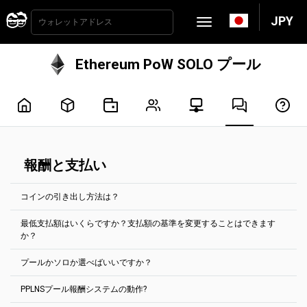
JPY
Ethereum PoW SOLO プール
報酬と支払い
コインの引き出し方法は？
最低支払額はいくらですか？支払額の基準を変更することはできます
支払いは2時間ごとに自動的に処理されます。支払いを受けるために
か？
は、支払い基準額に達する必要があります。ほとんどのコインで
は、「アカウント設定」タブで設定できます。
プールかソロか選べばいいですか？
最小支払額は、各コインのプールのメインページに表示されていま
最低支払額はいくらですか？支払額の基準を変更することはできま
す。
すか？
PPLNSプール報酬システムの動作?
デフォルトでプールを選択.
例えば、イーサリアムクラシックのマイニングプールの場合、最小
ある暗号通貨のアドレスに蓄積された報酬は、そのアドレスにのみ