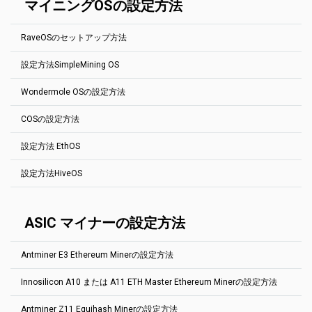
ても構いません.
マイニングOSの設定方法
ても構いません.
port 4040 --user YOUR_ADDRESS.RIG_ID --pass x
操作は、ウォレットをアドレス・エディタに追加し、プールを選択
Thisは、BitcoinGoldマイニングプールの基本設定です。host:portア
し、作業者の構成内のタグをクリックして新しく追加したウォレッ
ドレスを変更するだけで、他のEquihash 144.5プールを簡単に設定
YOUR_ADDRESS はウォレットの住所です。
トを選択するだけです。利益の切り替えを設定するには、
ブログの
できます。
RIG_ID は、マイナー統計ページに表示するリグの名前です。 最大32
RaveOSのセットアップ方法
投稿を確認してください
(英語で)
文字。 英字、数字、記号を使用する"-"および"_".空のままにしておい
miniZ.exe --url YOUR_ADDRESS.RIG_ID@btg.2miners.com:4040 --
ても構いません.
ETH (gminer): --pass x --algo ethash --server (POOL:ETH-2MINERS) --
log --gpu-line --extra
設定方法SimpleMining OS
port (AUTO) --ssl 0 --user (WALLET:ETH).(WORKER)
RaveOSは、マイニングのためだけに作られた人気のLinuxディスト
Aeternity
YOUR_ADDRESS はウォレットの住所です。
リビューションです。完全なRaveOS
インストールガイド
（英語）
RIG_ID は、マイナー統計ページに表示するリグの名前です。 最大32
Wondermole OSの設定方法
miner.exe --algo aeternity --server ae.2miners.com --port 4040 --
は、私たちのブログで見つけることができます。
SimpleMiningは、非常に人気の高い鉱業ディストロです。最も重要
文字。 英字、数字、記号を使用する"-"および"_".空のままにしておい
user YOUR_ADDRESS.RIG_ID
なプールに対して設定された基本的なプールを見つけてください。
ても構いません.
イーサリアムのマイニングプールの基本的な設定方法を以下に示し
COSの設定方法
host:portアドレスを変更するだけで、他のプールを簡単に設定でき
Grin
ます。その他のプールについても、以下の手順で簡単に設定できま
Wondermoleは使いやすいマイニングディストログラです。硬貨と
ます。どのマイナーを使用する必要があるか不明な場合は、プール
す。各プールの「
How to start
」セクションを参照してください。ス
鉱山会社を選択し、2Minersプールと最寄りの場所を指定します。
miner.exe --algo grin29 --server grin.2miners.com --port 3030 --user
の「始め方」セクションに進んでください。
テップ1にしたがってウォレットアドレスを作成します。
設定方法 EthOS
YOUR_ADDRESS.RIG_ID
COSは、CoinFlyのエコシステムの一環として、マイニングのみを目
YOUR_ADDRESS はウォレットの住所です。
RaveOS
のページへ
的として作成されたLinuxディストリビューションです。
Beam
RIG_ID は、マイナー統計ページに表示するリグの名前です。 最大32
設定方法HiveOS
EthOSは非常に人気のある採鉱ディストロです。最も重要なプール
左側のメニューにある「ウォレット」をクリックします。
イーサリアムのマイニングプールの基本的な設定方法を以下に示し
文字。 英字、数字、記号を使用する"-"および"_".空のままにしておい
miner.exe --algo beamhash --server beam.2miners.com --port 5252
に対して設定された基本的なプールを見つけてください。host:port
ます。その他のプールについても、以下の手順で簡単に設定できま
ても構いません.
--ssl 1 --user YOUR_ADDRESS.RIG_ID --pass x
アドレスを変更するだけで、他のプールを簡単に設定できます。 ど
す。各プールの「
How to start
」セクションを参照してください。ス
HiveOSは、マイニング目的でのみ作成された、人気の高いLinuxデ
Ethereum PhoenixMiner
のマイナーを使用する必要があるか不明な場合は、プールの「開始
テップ1にしたがってウォレットアドレスを作成します。
ィストリビューションです。ビームマイニングプールの基本設定を
ASIC マイナーの設定方法
方法」セクションに進んでください。
見つけてください。次の手順で、他のプールを簡単に設定できま
-rvram -1 -coin eth -pool eth.2miners.com:2020 -
COSをインストールします。
す。関連するプールの「始め方」セクションに進んでください。 手
wal YOUR_ADDRESS.RIG_ID -proto 4
Dagger Hashimoto Ethminer:
ファームタブに移動します。リグラインをクリックして、
順1に従って、ウォレット・アドレスを作成します。
Antminer E3 Ethereum Minerの設定方法
「設定」をクリックします。
Beam Gminer
1.3.2
バージョンから開始EthOS
追加"stratum1+tcp://" in
プールの前
https://beam.2miners.com/help
で変化する"stratumproxy enabled"
に"stratumproxy miner".
ウォレットの追加ボタンをクリックします。
--algo beamhash --server beam.2miners.com --port 5252 --ssl 1 --
移動先
HiveOS
Innosilicon A10 または A11 ETH Master Ethereum Minerの設定方法
これは、Callisto マイニングプールの基本設定です。
user YOUR_ADDRESS.RIG_ID --pass x
globalminer ethminer
移動先Flight Sheetsタブ.
maxgputemp 85
URL: stratum+tcp://clo.2miners.com:3030
Grin Gminer
Antminer Z11 Equihash Minerの設定方法
stratumproxy enabled