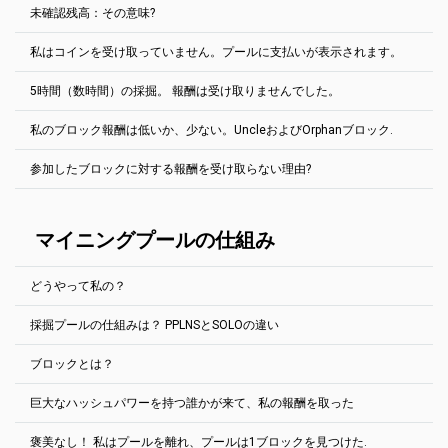
支払額は0.1ETCです。
支払われることがあります。ウォレットの残高を統合することはで
十分なハッシュパワーを持っていて、ソロの働き方を知っている場
未確認残高：その意味?
きません。
2Minersプールは、公正な報酬システム「最後のN株当たり支払い」
合にのみ、ソロを実行します。
- PPLNSを使用します。 このシステムは、「プールホッピング」を防
マイニング・プールの機能: PPLNS vs. SOLO
(英語で)
私はコインを受け取っていません。プールに支払いが表示されます。
ぐために使用されます。 プールは、プールの最後のN個の共有から
プールで見つかったすべてのブロックは、プールが報酬を受け取る
送信した共有の数を確認し、その値に基づいて配分を行います。 N
前に確認する必要があります。 つまり、このブロックの後にある程
値はプールごとに異なります:
5時間（数時間）の採掘。 報酬は受け取りませんでした。
度のブロックが渡されます。
通常は、しばらく待つだけです。
Ergo, EthereumPoW -過去300000株
プールの「ブロック」の欄を見て、特定の硬貨に必要なブロック数
プールで支払いが進んでいるが、財布が空になっている場合もあ
私のブロック報酬は低いか、少ない。UncleおよびOrphanブロック.
を調べて下さい。 たとえば、
ビットコインゴールド
100ブロックが
Ravencoin, Kaspa, Bitcoin Cash -過去200000株
ブロックが見つかるとすぐに褒美がもらえる。 もう少しお待ち下さ
る。 まず最初に、金貨の小節目を確認してください。 ブロックチェ
必要です。 1ブロックあたり平均10分= 20時間が必要なため、残高
い。 PPLNS報酬システムを使用します。 ブロックが見つかる間は、
ーンの支払いが見えるか？ 「はい」の場合 – >しばらく待ってくだ
Zephyr -過去100000株
が未確認から未払に転送されます。
参加したブロックに対する報酬を受け取らない理由?
マイニングを行う必要があります（ブロックが見つからない場合で
さい。 ウォレット・ソフトウェアが必要な量の取引確認を受け取る
Ethereum PoWネットワークは、他のEthash硬貨と同様に、叔父と
も）。
Grin -過去60000株
のに、数分（または数時間）かかります。 特に交換用の財布に私の
孤立したブロックを持っている。
ものを入れれば。
PPLNSは集合プールです。 炭鉱夫は一緒に働いてブロックを見つけ
Ethereum Classic, Beam, Neoxa, Nervos CKB, Neurai, Nexa, Clore,
2Minersでは、PPLNS報酬システムを使用します。炭鉱夫は一緒に働
Uncle
は、最も長いチェーン上にないブロックです。Ethereum
る。 見つかると、彼らはハッシュレートに基づいてブロック報酬を
Zcash -過去50000株
硬貨は皆、異なるブロックチェーン探査機を持っている。 ただし、
いてブロックを見つける。 見つかると、彼らはハッシュレートに基
マイニングプールの仕組み
PoWは、メインチェーン上の作業量を叔父の作業量で増やす（従っ
分割した。
通常、支払いのTx IDはクリックできます。
づいてブロック報酬を分割した。 このシステムは、「プールホッピ
て、作業量や少なくとも多くの作業量が古いブロックで無駄にな
Bitcoin Gold, Aeternity, MimbleWimbleCoin -過去20000株
ング」を防ぐために使用されます。 プールは、プールの最後のN個
る）ことで、中央集権化の動機を減らし、チェーンのセキュリティ
硬貨が難しい場合は、ブロックを見つけるのに時間がかかる場合が
の共有から送信した共有の数を確認し、その値に基づいて配分を行
Cortex -過去12000株
を高めるために、炭鉱夫を一覧に加える。
どうやって私の？
あります。 数時間か、時には数日も！ お待ちください。または、難
います。 たとえば、Ethereum PoWのN値は300,000株です。
詳細
ブロックの確認には、硬貨ごとに異なる時間が必要です。
しいコインを選択してください。
Uncleブロックは、通常のブロックよりも大幅に低い報酬を持ちま
を表示
採掘プールの仕組みは？ PPLNSとSOLOの違い
す。Uncleブロックは、ブロック一覧に特別な「Uncle」タグが付い
プールの運は500%以上だ。 問題ない？
ほとんどのコインの支払い基準を変更することができます。
次の場所に移動してください。 ヘルプ セクション採鉱リグがなくて
たとえば、GPUを1台だけ取得した場合など、ハッシュレートが低す
ています。
も採掘は可能です。
ぎる場合があります。 この場合、ブロックが見つかったときに共有
アカウント設定タブを開きます。
ブロックとは？
をプールに送信する場合でも、割合は0になります（最後の300,000
作業者のIPアドレス欄には、Webサイトで表示される作業者
マイニングプールは、接続されたすべての鉱山会社から解決策を得
例EthereumPoW (ETHW):
から0の共有を取得した場合）。このブロックに対する報酬は受け取
のIPアドレスを入力してください。IPアドレスの最後の桁
る。その多数の解決策の1つが適切な解決策と思われる場合、プール
https://ethw.2miners.com/ja/help
りません。 ただし、日々の報酬を平均で掘り続ける場合は、
計算値
は、Webサイトのプロンプトに対応していなければなりませ
巨大なハッシュパワーを持つ誰かが来て、私の報酬を取った
は作成されたブロックに対して報酬を受け取る。 この報酬は、炭鉱
取引データはブロック単位で記録される。ブロックチェーンの末端
に達する必要があります.
ん。
労働者の努力に比例して共有され、財布に送られる。
に追加される新しいブロックに鉱夫が新しいトランザクションを処
支払額フィールドに希望する支払額を入力します。
褒美なし！ 私はプールを離れ、プールは1ブロックを見つけた.
理しています。
その答えを知ったプールは褒美をもらう。例えば、ビットコイン・